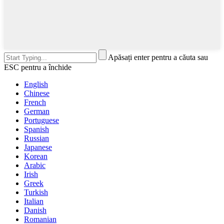
Apăsați enter pentru a căuta sau
ESC pentru a închide
English
Chinese
French
German
Portuguese
Spanish
Russian
Japanese
Korean
Arabic
Irish
Greek
Turkish
Italian
Danish
Romanian