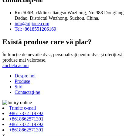
Rm 506B, clădirea Jiangsu Wuzhong, No.988 Dongfang
Dadao, Districtul Wuzhong, Suzhou, China.
info@qijione.com
Tel:+8618551206169
Există produse care vă plac?
În funcție de nevoile dvs., personalizați pentru dvs. și oferiți-vă
produse mai valoroase.
ancheta acum
Despre noi
Produse
Ştiri
Contactaţi-ne
Trimite e-mail
+8617372119792
+8618662571391
+8617372119792
+8618662571391
x