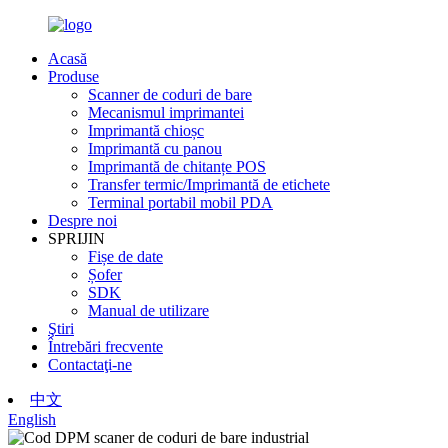
Acasă
Produse
Scanner de coduri de bare
Mecanismul imprimantei
Imprimantă chioșc
Imprimantă cu panou
Imprimantă de chitanțe POS
Transfer termic/Imprimantă de etichete
Terminal portabil mobil PDA
Despre noi
SPRIJIN
Fișe de date
Șofer
SDK
Manual de utilizare
Ştiri
Întrebări frecvente
Contactaţi-ne
中文
English