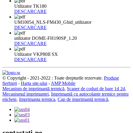
Utilizator TK180
DESCARCARE
UM10054_NLS-FM430_Ghid_utilizator
DESCARCARE
utilizator DOME-FH190SP_1.20
DESCARCARE
Utilizator VKP80II SX
DESCARCARE
© Copyright - 2021-2022 : Toate drepturile rezervate.
Produse
fierbinți
-
Harta site-ului
-
AMP Mobile
Mecanism de imprimantă termică
,
Scaner de coduri de bare 1d 2d
,
Mecanismul imprimantei
,
Imprimantă cu autocolante termice pentru
etichete
,
Imprimanta termica
,
Cap de imprimantă termică
,
contactaţi-ne